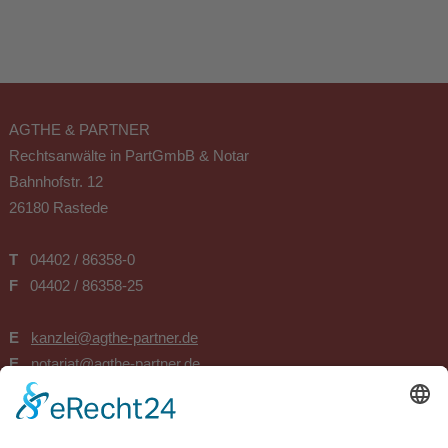
AGTHE & PARTNER
Rechtsanwälte in PartGmbB & Notar
Bahnhofstr. 12
26180 Rastede
T
04402 / 86358-0
F
04402 / 86358-25
E
kanzlei@agthe-partner.de
E
notariat@agthe-partner.de