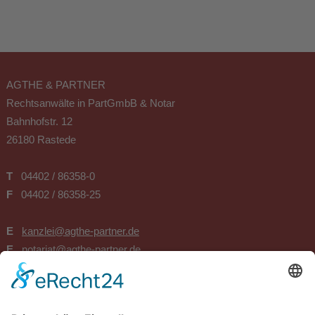
AGTHE & PARTNER
Rechtsanwälte in PartGmbB & Notar
Bahnhofstr. 12
26180 Rastede
T
04402 / 86358-0
F
04402 / 86358-25
E
kanzlei@agthe-partner.de
E
notariat@agthe-partner.de
BÜROZEITEN