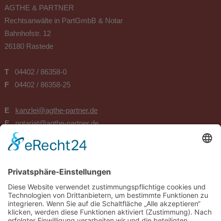
AGTHE & PARTNER
Rechtsanwälte in PartGmbB & Notar
Bahnhofstr. 12
26180 Rastede
T
04402 / 86358-0
F
04402 / 86358-25
E
kanzlei@agthe-partner.de
E
notariat@agthe-partner.de
BÜROZEITEN
Montag, Dienstag u. Donnerstag
8.30 - 12.30 Uhr und 14.30-18.00 Uhr
-
Mittwoch